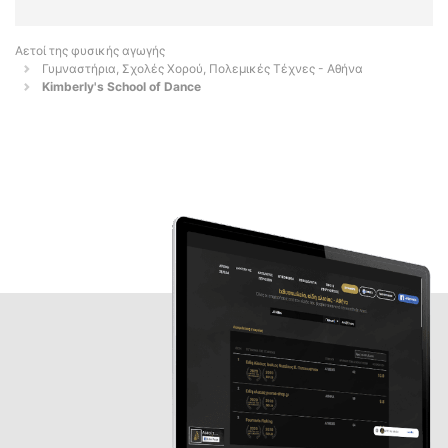
Αετοί της φυσικής αγωγής
Γυμναστήρια, Σχολές Χορού, Πολεμικές Τέχνες - Αθήνα
Kimberly's School of Dance