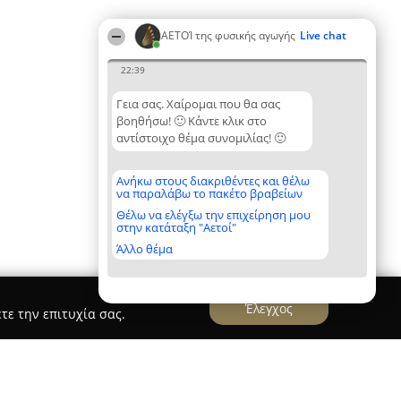
ΑΕΤΟΊ της φυσικής αγωγής
Live chat
22:39
Γεια σας. Χαίρομαι που θα σας
βοηθήσω! 🙂 Κάντε κλικ στο
αντίστοιχο θέμα συνομιλίας! 🙂
Ανήκω στους διακριθέντες και θέλω
να παραλάβω το πακέτο βραβείων
Θέλω να ελέγξω την επιχείρηση μου
στην κατάταξη "Αετοί"
Άλλο θέμα
Έλεγχος
τε την επιτυχία σας.