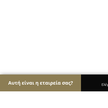
Αυτή είναι η εταιρεία σας?
Ελέ
Αετοί της φυσικής αγωγής
Γυμναστήρια, Σχολές