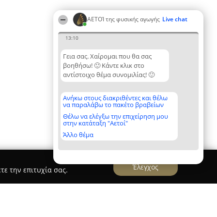
ΑΕΤΟΊ της φυσικής αγωγής
Live chat
13:10
Γεια σας. Χαίρομαι που θα σας
βοηθήσω! 🙂 Κάντε κλικ στο
αντίστοιχο θέμα συνομιλίας! 🙂
Ανήκω στους διακριθέντες και θέλω
να παραλάβω το πακέτο βραβείων
Θέλω να ελέγξω την επιχείρηση μου
στην κατάταξη "Αετοί"
Άλλο θέμα
Έλεγχος
τε την επιτυχία σας.