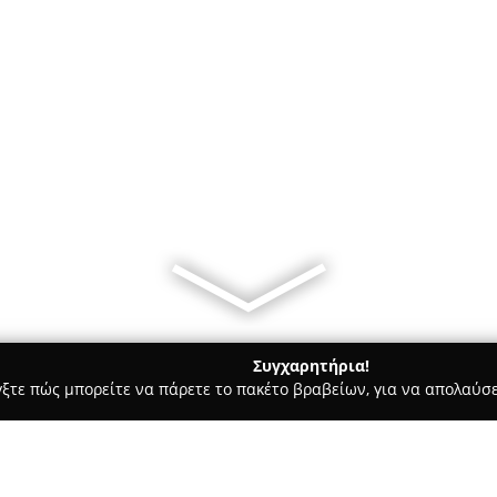
Συγχαρητήρια!
γξτε πώς μπορείτε να πάρετε το πακέτο βραβείων, για να απολαύσε
 Χορού, Πολεμικές Τέχνες - Άργος
fitness club argos