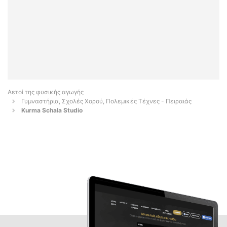
Αετοί της φυσικής αγωγής
Γυμναστήρια, Σχολές Χορού, Πολεμικές Τέχνες - Πειραιάς
Kurma Schala Studio