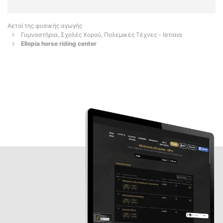
Αετοί της φυσικής αγωγής
Γυμναστήρια, Σχολές Χορού, Πολεμικές Τέχνες - Ιστιαια
Ellopia horse riding center