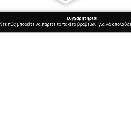
Συγχαρητήρια!
γξτε πώς μπορείτε να πάρετε το πακέτο βραβείων, για να απολαύσε
 Χορού, Πολεμικές Τέχνες - Χαλάνδρι
Need for fitness Chalandr
Σχετικά με την εταιρεία:
Το
Need for fitness Χαλάνδρι
χώρος ευεξίας που λειτουργεί
ολοκληρωμένης εμπειρίας φυσι
επιπέδων, από αρχάριους έως 
δυνατότητα να επιλέξουν εξα
ανταποκρίνονται στις προσωπι
Η επιχείρηση διακρίνεται στη