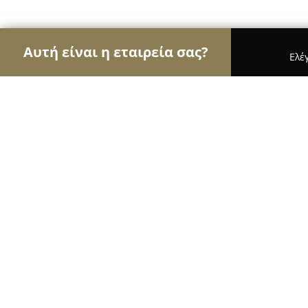
Αυτή είναι η εταιρεία σας?
Ελέ
Αετοί της φυσικής αγωγής
Γυμναστήρια, Σχολές
Need for fitness Chalandri
10
(109)
Χαλάνδρι, Εθ. Αντιστάσεως 84
Εμφάνιση αριθμού τηλεφώνου