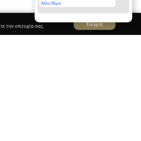
Άλλο θέμα
Έλεγχος
τε την επιτυχία σας.
i
είναι ένας σύγχρονος και πλήρως εξοπλισμένος
 στο Χαλάνδρι, επικεντρωμένος στην παροχή
κής αγωγής. Σε αυτό το κέντρο, άτομα όλων των
και προχωρημένους αθλητές, έχουν τη
τομικευμένα προγράμματα εκγύμνασης που
κές τους ανάγκες και στόχους.
ν τοπική αγορά προσφέροντας περισσότερα από