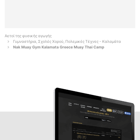
Αετοί της φυσικής αγωγής
Γυμναστήρια, Σχολές Χορού, Πολεμικές Τέχνες - Καλαμάτα
Nak Muay Gym Kalamata Greece Muay Thai Camp