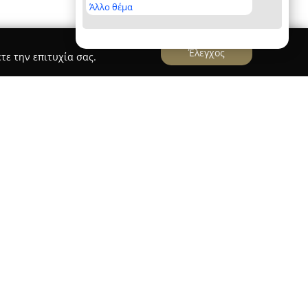
Άλλο θέμα
Έλεγχος
τε την επιτυχία σας.
ο 2006 στην οδό Κούμα 1, στην πόλη της Λάρισας,
όμος χώρος στον τομέα της φυσικής αγωγής.
ρισα που εστίασε αποκλειστικά σε εξειδικευμένα
τείνοντας εξατομικευμένες λύσεις για την
ν ασκούμενων. Διακρίνεται για την πληθώρα
τας τη δυνατότητα για προσωπικά προγράμματα
μελή τμήματα, προπονήσεις personal με TRX και
 βάρη, καθώς και προγράμματα αποκατάστασης