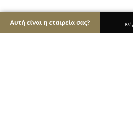
Αυτή είναι η εταιρεία σας?
Ελέ
Αετοί της φυσικής αγωγής
Γυμναστήρια, Σχολές
My Studio
8.5
(20)
Λαρισα, Kούμα 1
Εμφάνιση αριθμού τηλεφώνου