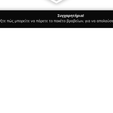
Συγχαρητήρια!
γξτε πώς μπορείτε να πάρετε το πακέτο βραβείων, για να απολαύσε
 Χορού, Πολεμικές Τέχνες - Λαρισα
My Studio
Σχετικά με την εταιρεία:
Το
My Studio
λειτουργεί από τ
και ξεχωρίζει ως ένας καινοτ
Υπήρξε το πρώτο studio στη Λά
προγράμματα γυμναστικής, προ
ευεξία και την ενδυνάμωση τω
επιλογών στην άσκηση, δίνον
γυμναστικής, Pilates σε ολιγο
Go Flo, μυϊκή ενδυνάμωση με