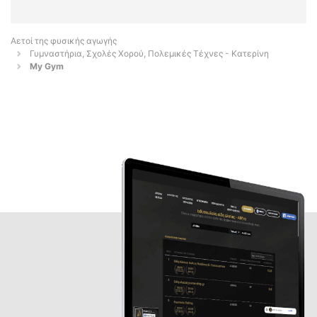
Αετοί της φυσικής αγωγής
Γυμναστήρια, Σχολές Χορού, Πολεμικές Τέχνες - Κατερίνη
My Gym