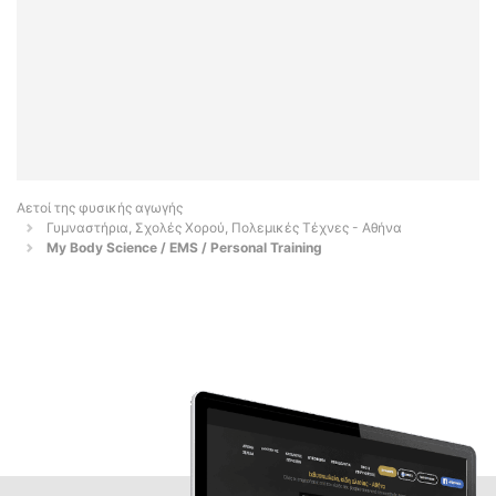
Αετοί της φυσικής αγωγής
Γυμναστήρια, Σχολές Χορού, Πολεμικές Τέχνες - Αθήνα
My Body Science / EMS / Personal Training