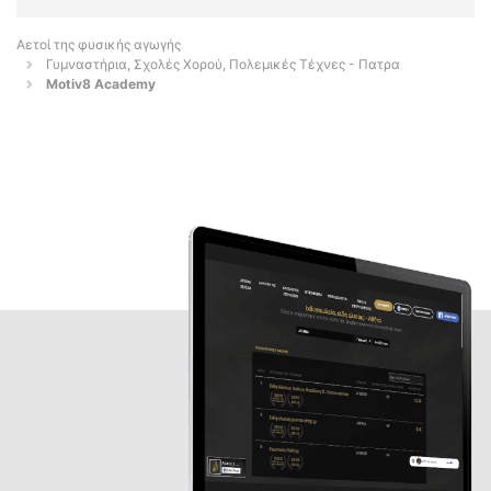
Αετοί της φυσικής αγωγής
Γυμναστήρια, Σχολές Χορού, Πολεμικές Τέχνες - Πατρα
Motiv8 Academy