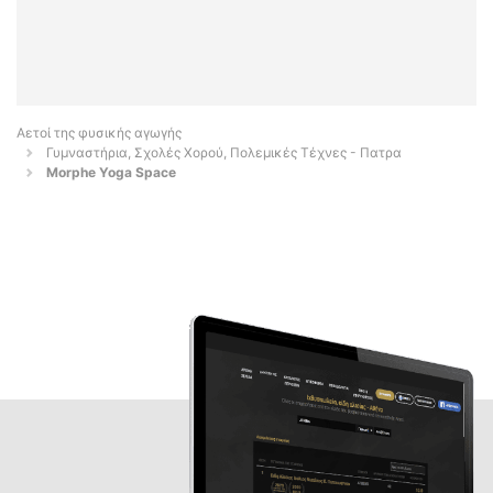
Αετοί της φυσικής αγωγής
Γυμναστήρια, Σχολές Χορού, Πολεμικές Τέχνες - Πατρα
Morphe Yoga Space