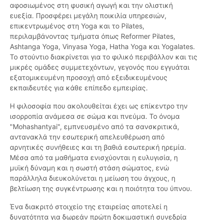
αφοσιωμένος στη φυσική αγωγή και την ολιστική
ευεξία. Προσφέρει μεγάλη ποικιλία υπηρεσιών,
επικεντρωμένος στη Yoga και το Pilates,
περιλαμβάνοντας τμήματα όπως Reformer Pilates,
Ashtanga Yoga, Vinyasa Yoga, Hatha Yoga και Yogalates.
Το στούντιο διακρίνεται για το φιλικό περιβάλλον και τις
μικρές ομάδες συμμετεχόντων, γεγονός που εγγυάται
εξατομικευμένη προσοχή από εξειδικευμένους
εκπαιδευτές για κάθε επίπεδο εμπειρίας.
Η φιλοσοφία που ακολουθείται έχει ως επίκεντρο την
ισορροπία ανάμεσα σε σώμα και πνεύμα. Το όνομα
"Mohashantyai", εμπνευσμένο από τα σανσκριτικά,
αντανακλά την εσωτερική απελευθέρωση από
αρνητικές συνήθειες και τη βαθιά εσωτερική ηρεμία.
Μέσα από τα μαθήματα ενισχύονται η ευλυγισία, η
μυϊκή δύναμη και η σωστή στάση σώματος, ενώ
παράλληλα διευκολύνεται η μείωση του άγχους, η
βελτίωση της συγκέντρωσης και η ποιότητα του ύπνου.
Ένα διακριτό στοιχείο της εταιρείας αποτελεί η
δυνατότητα για δωρεάν πρώτη δοκιμαστική συνεδρία