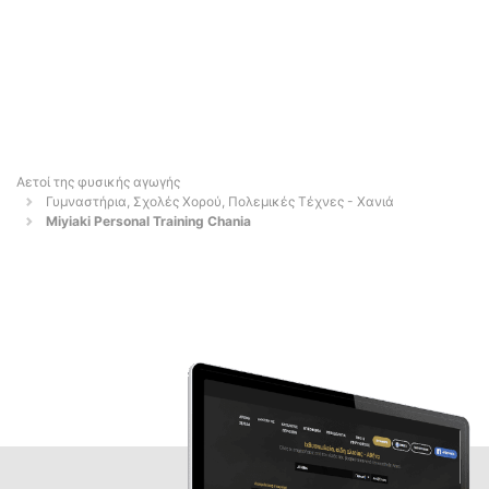
Αετοί της φυσικής αγωγής
Γυμναστήρια, Σχολές Χορού, Πολεμικές Τέχνες - Χανιά
Miyiaki Personal Training Chania