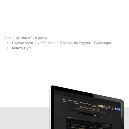
Αετοί της φυσικής αγωγής
Γυμναστήρια, Σχολές Χορού, Πολεμικές Τέχνες - Ελευθεριο
Mike's Gym