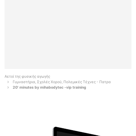
Αετοί της φυσικής αγωγής
Γυμναστήρια, Σχολές Χορού, Πολεμικές Τέχνες - Πατρα
20' minutes by mihabodytec -vip training