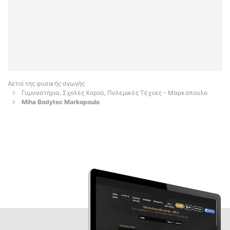
Αετοί της φυσικής αγωγής
Γυμναστήρια, Σχολές Χορού, Πολεμικές Τέχνες - Μαρκόπουλο
Miha Bodytec Markopoulo