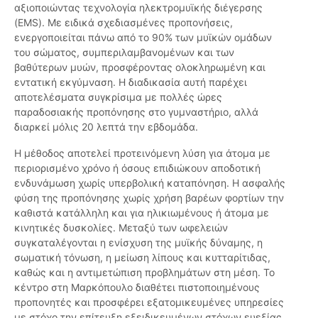
αξιοποιώντας τεχνολογία ηλεκτρομυϊκής διέγερσης
(EMS). Με ειδικά σχεδιασμένες προπονήσεις,
ενεργοποιείται πάνω από το 90% των μυϊκών ομάδων
του σώματος, συμπεριλαμβανομένων και των
βαθύτερων μυών, προσφέροντας ολοκληρωμένη και
εντατική εκγύμναση. Η διαδικασία αυτή παρέχει
αποτελέσματα συγκρίσιμα με πολλές ώρες
παραδοσιακής προπόνησης στο γυμναστήριο, αλλά
διαρκεί μόλις 20 λεπτά την εβδομάδα.
Η μέθοδος αποτελεί προτεινόμενη λύση για άτομα με
περιορισμένο χρόνο ή όσους επιδιώκουν αποδοτική
ενδυνάμωση χωρίς υπερβολική καταπόνηση. Η ασφαλής
φύση της προπόνησης χωρίς χρήση βαρέων φορτίων την
καθιστά κατάλληλη και για ηλικιωμένους ή άτομα με
κινητικές δυσκολίες. Μεταξύ των ωφελειών
συγκαταλέγονται η ενίσχυση της μυϊκής δύναμης, η
σωματική τόνωση, η μείωση λίπους και κυτταρίτιδας,
καθώς και η αντιμετώπιση προβλημάτων στη μέση. Το
κέντρο στη Μαρκόπουλο διαθέτει πιστοποιημένους
προπονητές και προσφέρει εξατομικευμένες υπηρεσίες
με στόχο την επίτευξη εξειδικευμένων στόχων ευεξίας