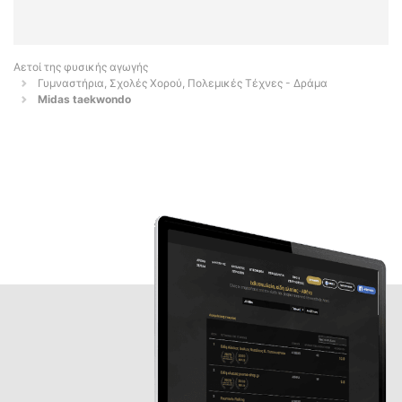
Αετοί της φυσικής αγωγής
Γυμναστήρια, Σχολές Χορού, Πολεμικές Τέχνες - Δράμα
Midas taekwondo