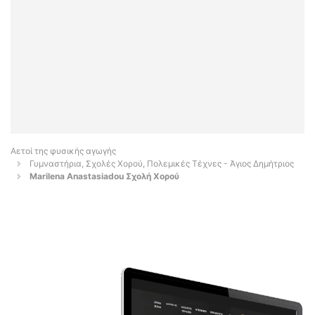
Αετοί της φυσικής αγωγής
Γυμναστήρια, Σχολές Χορού, Πολεμικές Τέχνες - Άγιος Δημήτριος
Marilena Anastasiadou Σχολή Χορού