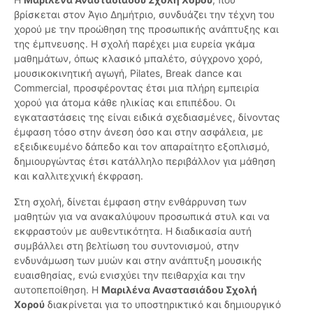
βρίσκεται στον Άγιο Δημήτριο, συνδυάζει την τέχνη του
χορού με την προώθηση της προσωπικής ανάπτυξης και
της έμπνευσης. Η σχολή παρέχει μια ευρεία γκάμα
μαθημάτων, όπως κλασικό μπαλέτο, σύγχρονο χορό,
μουσικοκινητική αγωγή, Pilates, Break dance και
Commercial, προσφέροντας έτσι μια πλήρη εμπειρία
χορού για άτομα κάθε ηλικίας και επιπέδου. Οι
εγκαταστάσεις της είναι ειδικά σχεδιασμένες, δίνοντας
έμφαση τόσο στην άνεση όσο και στην ασφάλεια, με
εξειδικευμένο δάπεδο και τον απαραίτητο εξοπλισμό,
δημιουργώντας έτσι κατάλληλο περιβάλλον για μάθηση
και καλλιτεχνική έκφραση.
Στη σχολή, δίνεται έμφαση στην ενθάρρυνση των
μαθητών για να ανακαλύψουν προσωπικά στυλ και να
εκφραστούν με αυθεντικότητα. Η διαδικασία αυτή
συμβάλλει στη βελτίωση του συντονισμού, στην
ενδυνάμωση των μυών και στην ανάπτυξη μουσικής
ευαισθησίας, ενώ ενισχύει την πειθαρχία και την
αυτοπεποίθηση. Η
Μαριλένα Αναστασιάδου Σχολή
Χορού
διακρίνεται για το υποστηρικτικό και δημιουργικό