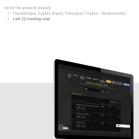
Αετοί της φυσικής αγωγής
Γυμναστήρια, Σχολές Χορού, Πολεμικές Τέχνες - Θεσσαλονίκη
Loft 22 training club