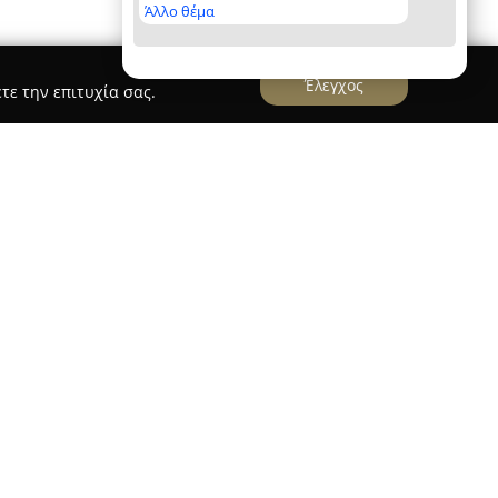
Άλλο θέμα
Έλεγχος
τε την επιτυχία σας.
ύει στο κέντρο των Ιωαννίνων και αποτελεί έναν
 φυσική αγωγή και την καλλιτεχνική έκφραση
ροσφέρονται μαθήματα που καλύπτουν ευρύ
γχρονο και μοντέρνο χορό, λάτιν (salsa, bachata,
ommercial, jazz, tango, αλλά και παραδοσιακούς
ύνονται σε άτομα όλων των ηλικιών και
παιδιά μέχρι ενήλικες, με δυνατότητα
μικά μαθήματα.