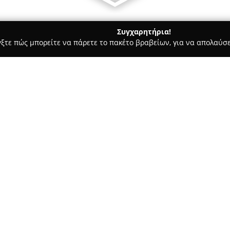
Συγχαρητήρια!
γξτε πώς μπορείτε να πάρετε το πακέτο βραβείων, για να απολαύσε
 Χορού, Πολεμικές Τέχνες - Ιωάννινα
LEVEL UP Dance School
Σχετικά με την εταιρεία:
Η
LEVEL UP Dance School
εδρε
ζωντανό χώρο αφιερωμένο στη
μέσω του χορού. Στη σχολή π
φάσμα ειδών, όπως μπαλέτο, σύ
cha cha), οριεντάλ, hip hop, c
χορούς. Τα προγράμματα απευθ
δυνατοτήτων, ξεκινώντας από 
συμμετοχής σε ομαδικά ή ατο