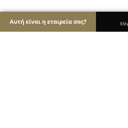
Αυτή είναι η εταιρεία σας?
Ελέ
Αετοί της φυσικής αγωγής
Γυμναστήρια, Σχολές
LEVEL UP Dance School
8.8
(12)
Ιωάννινα, Χρήστου Κατσάρη 63
Εμφάνιση αριθμού τηλεφώνου