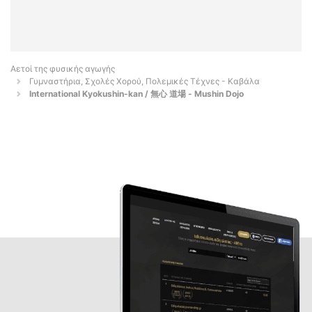
Αετοί της φυσικής αγωγής
Γυμναστήρια, Σχολές Χορού, Πολεμικές Τέχνες - Καβάλα
International Kyokushin-kan / 無心 道場 - Mushin Dojo