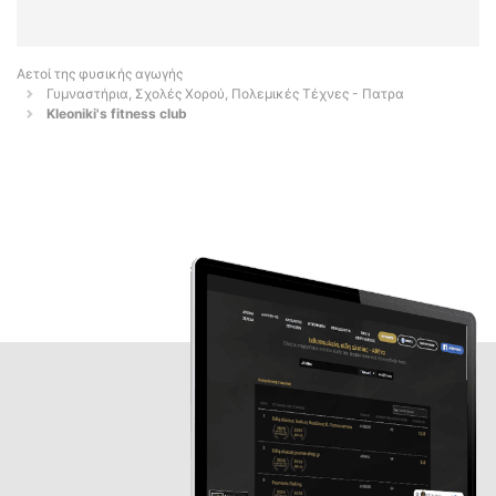
Αετοί της φυσικής αγωγής
Γυμναστήρια, Σχολές Χορού, Πολεμικές Τέχνες - Πατρα
Kleoniki's fitness club