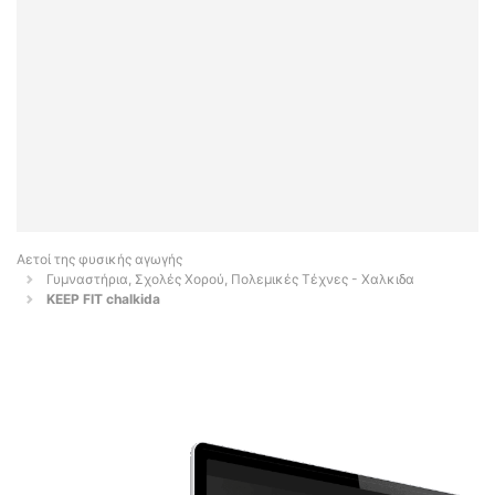
Αετοί της φυσικής αγωγής
Γυμναστήρια, Σχολές Χορού, Πολεμικές Τέχνες - Χαλκιδα
KEEP FIT chalkida