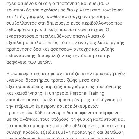
σχεδιασμένο ειδικά για προπόνηση και ευεξία. Ο
εσωτερικός του σχεδιασμός διακρίνεται από μοντέρνες
και λιτές γραμμές, καθώς και σύγχρονο φωτισμό,
συμβάλλοντας στη δημιουργία ενός περιβάλλοντος που
ενθαρρύνει την επίτευξη προσωπικών στόχων. Οι
εγκαταστάσεις περιλαμβάνουν επαγγελματικό
εξοπλισμό, καλύπτοντας τόσο τις ανάγκες λειτουργικής
προπόνησης όσο και ασκήσεων αντοχής και μυϊκής
ενδυνάμωσης, διασφαλίζοντας την άνεση και την
ασφάλεια των μελών.
Η φιλοσοφία της εταιρείας εστιάζει στην προαγωγή ενός
υγιεινού, δραστήριου τρόπου ζωής μέσα από
εξατομικευμένες παροχές προγράμματος προπόνησης
και καθοδήγησης. Η υπηρεσία Personal Training
διακρίνεται για την εξατομικευμένη της προσέγγιση με
την επίβλεψη έμπειρων και εξειδικευμένων
προπονητών. Κάθε συνεδρία διαμορφώνεται σύμφωνα
με τις ανάγκες, τους στόχους, τη φυσική κατάσταση και
το επίπεδο εμπειρίας του κάθε αθλούμενου, με στόχο τη
συνεχή πρόοδο, εξειδικευμένη προπόνηση και βελτίωση
της απόδοσης. Εκτός από τα ατομικά προγράμματα,