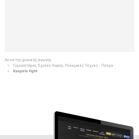
Αετοί της φυσικής αγωγής
Γυμναστήρια, Σχολές Χορού, Πολεμικές Τέχνες - Πατρα
Kaspiris fight