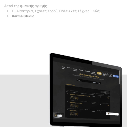
Αετοί της φυσικής αγωγής
Γυμναστήρια, Σχολές Χορού, Πολεμικές Τέχνες - Κώς
Karma Studio