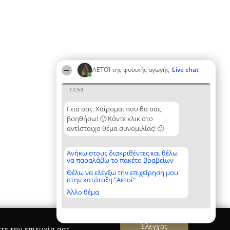
ΑΕΤΟΊ της φυσικής αγωγής
Live chat
12:53
Γεια σας. Χαίρομαι που θα σας
βοηθήσω! 🙂 Κάντε κλικ στο
αντίστοιχο θέμα συνομιλίας! 🙂
Ανήκω στους διακριθέντες και θέλω
να παραλάβω το πακέτο βραβείων
Θέλω να ελέγξω την επιχείρηση μου
στην κατάταξη "Αετοί"
Άλλο θέμα
Έλεγχος
τε την επιτυχία σας.