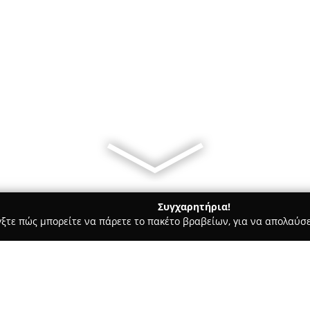
Συγχαρητήρια!
γξτε πώς μπορείτε να πάρετε το πακέτο βραβείων, για να απολαύσε
 Χορού, Πολεμικές Τέχνες - Χαλκιδα
Kangoo Club Chalkida