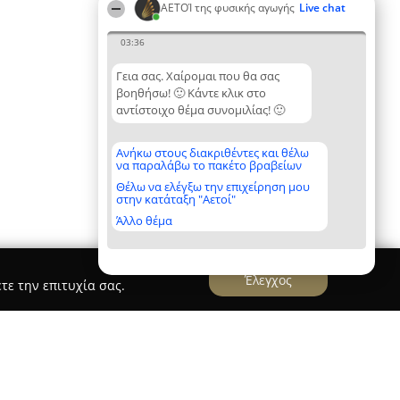
ΑΕΤΟΊ της φυσικής αγωγής
Live chat
03:36
Γεια σας. Χαίρομαι που θα σας
βοηθήσω! 🙂 Κάντε κλικ στο
αντίστοιχο θέμα συνομιλίας! 🙂
Ανήκω στους διακριθέντες και θέλω
να παραλάβω το πακέτο βραβείων
Θέλω να ελέγξω την επιχείρηση μου
στην κατάταξη "Αετοί"
Άλλο θέμα
Έλεγχος
τε την επιτυχία σας.