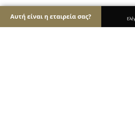
Αυτή είναι η εταιρεία σας?
Ελέ
Αετοί της φυσικής αγωγής
Γυμναστήρια, Σχολές
1993 Iron Masters
8.6
(21)
Λαμία, Λαμία
Εμφάνιση αριθμού τηλεφώνου