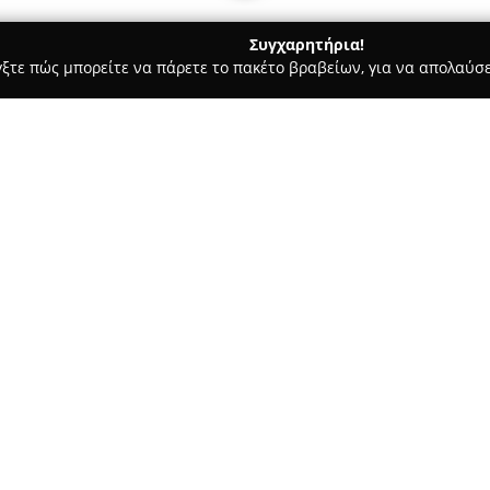
Συγχαρητήρια!
γξτε πώς μπορείτε να πάρετε το πακέτο βραβείων, για να απολαύσε
 Χορού, Πολεμικές Τέχνες - Λαμία
1993 Iron Masters
Σχετικά με την εταιρεία:
Η επιχείρηση
1993 Iron Maste
από το 1993, παρέχοντας εξει
αγωγής. Είναι εγκατεστημένη 
Παγκράτι, και διαθέτει σύγχρ
κοινότητα.
Το γυμναστήριο εστιάζει στη
άσκησης που διαμορφώνονται 
ασκουμένων. Στις υπηρεσίες 