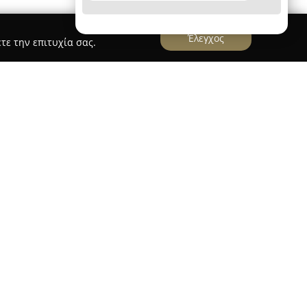
Έλεγχος
τε την επιτυχία σας.
rs
λειτουργεί ως γνωστό γυμναστήριο στη Λαμία
δικευμένες υπηρεσίες στον κλάδο της φυσικής
στην οδό Κύπρου και Αντίκυρας 28, στην περιοχή
ονες εγκαταστάσεις που εξυπηρετούν την τοπική
ν παροχή ολοκληρωμένων προγραμμάτων
σύμφωνα με τις ατομικές ανάγκες των
συγκαταλέγονται προγράμματα μυϊκής