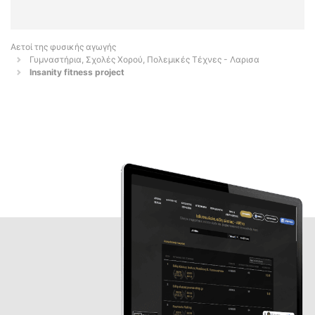
Αετοί της φυσικής αγωγής
Γυμναστήρια, Σχολές Χορού, Πολεμικές Τέχνες - Λαρισα
Insanity fitness project