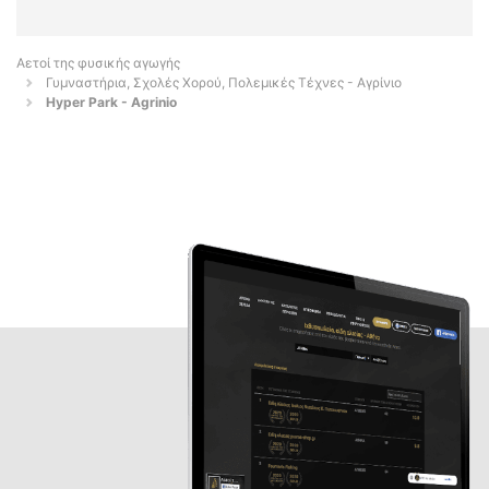
Αετοί της φυσικής αγωγής
Γυμναστήρια, Σχολές Χορού, Πολεμικές Τέχνες - Αγρίνιο
Hyper Park - Agrinio