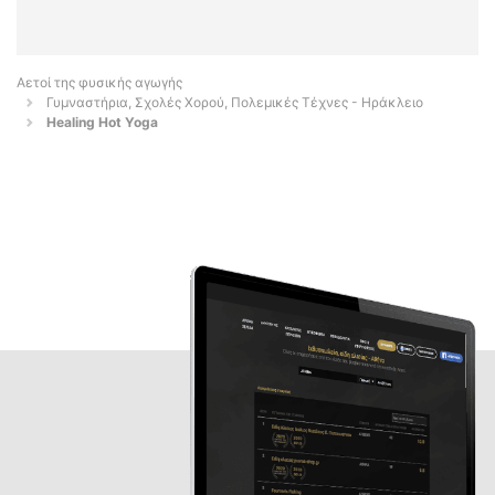
Αετοί της φυσικής αγωγής
Γυμναστήρια, Σχολές Χορού, Πολεμικές Τέχνες - Ηράκλειο
Healing Hot Yoga