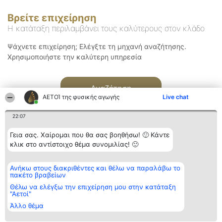
Βρείτε επιχείρηση
Η κατάταξη περιλαμβάνει τους καλύτερους στον κλάδο
Ψάχνετε επιχείρηση; Ελέγξτε τη μηχανή αναζήτησης.
Χρησιμοποιήστε την καλύτερη υπηρεσία
Αναζήτηση
ΑΕΤΟΊ της φυσικής αγωγής
Live chat
22:07
Γεια σας. Χαίρομαι που θα σας βοηθήσω! 🙂 Κάντε
κλικ στο αντίστοιχο θέμα συνομιλίας! 🙂
Διοργανωτής της
Κατάταξη
Επικοινωνία
Ανήκω στους διακριθέντες και θέλω να παραλάβω το
κατάταξης
Διακριθέντες
Επικοινωνία
πακέτο βραβείων
BEAUTIFUL COMPANY
Λίστα όλων
Μονοπρόσωπη ΙΚΕ
των
Θέλω να ελέγξω την επιχείρηση μου στην κατάταξη
ΤΗΛ. ΕΠΙΚΟΙΝΩΝΙΑΣ:
διακριθέντων
"Αετοί"
2104128019
Μεθοδολογία
Άλλο θέμα
email:
Όροι &
aetoi@beautifulcompany.co
προϋποθέσεις
ΠΟΛΙΤΙΚΗ