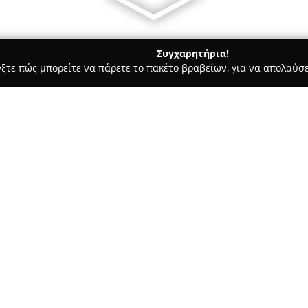
Συγχαρητήρια!
γξτε πώς μπορείτε να πάρετε το πακέτο βραβείων, για να απολαύσε
 Χορού, Πολεμικές Τέχνες - Συροσ
Galaxy Gym
Σχετικά με την εταιρεία:
Το
Galaxy Gym
που βρίσκεται 
studio και γυμναστήριο, υιοθ
γενική ευεξία. Διακρίνεται κυ
οποίος τηρεί διεθνείς προδια
φυσικών αντιστάσεων, τροχαλίε
πολυμορφικό χώρο "cage" δύο 
Ιδιαίτερο χαρακτηριστικό του