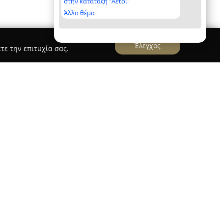
στην κατάταξη "Αετοί"
Άλλο θέμα
Έλεγχος
τε την επιτυχία σας.
στη Σύρο λειτουργεί ως ένα σύγχρονο personal
ετώντας νέα αντίληψη στην εκγύμναση και στη
ρίως λόγω του καινοτόμου εξοπλισμού του, ο
γραφές και συμπεριλαμβάνει μηχανήματα
ς, εξοπλισμό σκι, έλκηθρο, αλλά και έναν
τόνων.
 αποτελεί το πρωτοποριακό σύστημα