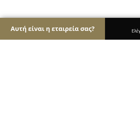
Αυτή είναι η εταιρεία σας?
Ελέ
Αετοί της φυσικής αγωγής
Γυμναστήρια, Σχολές
Galaxy Gym
8.8
(13)
Συροσ, Μεσαριά