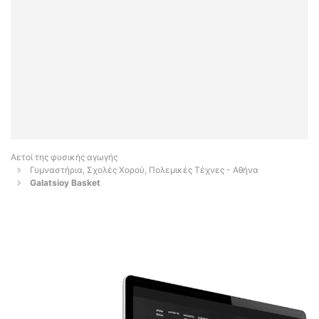
Αετοί της φυσικής αγωγής
Γυμναστήρια, Σχολές Χορού, Πολεμικές Τέχνες - Αθήνα
Galatsioy Basket