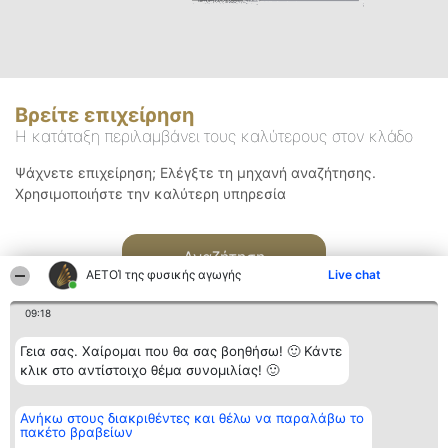
Βρείτε επιχείρηση
Η κατάταξη περιλαμβάνει τους καλύτερους στον κλάδο
Ψάχνετε επιχείρηση; Ελέγξτε τη μηχανή αναζήτησης.
Χρησιμοποιήστε την καλύτερη υπηρεσία
Αναζήτηση
ΑΕΤΟΊ της φυσικής αγωγής
Live chat
09:18
Γεια σας. Χαίρομαι που θα σας βοηθήσω! 🙂 Κάντε
κλικ στο αντίστοιχο θέμα συνομιλίας! 🙂
Διοργανωτής της
Κατάταξη
Επικοινωνία
Ανήκω στους διακριθέντες και θέλω να παραλάβω το
κατάταξης
Διακριθέντες
Επικοινωνία
πακέτο βραβείων
BEAUTIFUL COMPANY
Λίστα όλων
Μονοπρόσωπη ΙΚΕ