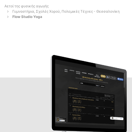
Αετοί της φυσικής αγωγής
Γυμναστήρια, Σχολές Χορού, Πολεμικές Τέχνες - Θεσσαλονίκη
Flow Studio Yoga