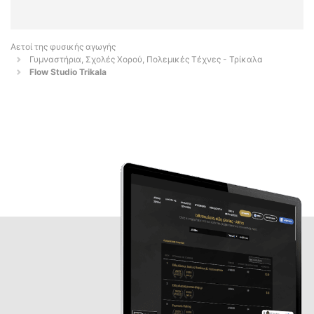
Αετοί της φυσικής αγωγής
Γυμναστήρια, Σχολές Χορού, Πολεμικές Τέχνες - Τρίκαλα
Flow Studio Trikala