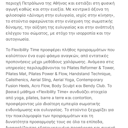
περιοχή Πετράλωνα της Αθήνας και εστιάζει στη φυσική
αγωγή καθώς και στην ευεξία. Με κεντρικό άξονα τη
φιλοσοφία «Δύναμη στην ευλυγισία, ισχύς στην κίνηση»,
το στούντιο αφιερώνεται στην ενίσχυση της σωματικής
δύναμης, την αύξηση της ευλυγισίας και στην ανάπτυξη
ελέγχου του σώματος, με στόχο την ισορροπία και την
αυτογνωσία.
Το Flexibility Time προσφέρει πλήθος προγραμμάτων που
καλύπτουν ένα ευρύ φάσμα αναγκών, από εντατικές
προπονήσεις μέχρι μεθόδους χαλάρωσης. Ανάμεσα στις
υπηρεσίες περιλαμβάνονται τα Pilates Reformer & Tower,
Pilates Mat, Pilates Power & Flow, Handstand Technique,
Calisthenics, Aerial Sling, Aerial Yoga, Contemporary
Fusion Heels, Acro Flow, Body Sculpt και Bendy Club. Το
βασικό μάθημα «Flexibility Time» συνδυάζει στοιχεία
από yoga, pilates, barre a terre και contortion,
προσφέροντας μία ιδιαίτερη εμπειρία σωματικής
ενδυνάμωσης και ευλυγισίας. Το στούντιο ξεχωρίζει για
την ποικιλομορφία των προγραμμάτων και τη
δυνατότητα προσαρμογής τους σε όλα τα επίπεδα,
διασφαλίζοντας εξατομικευμένη προσέγγιση και συνεχή