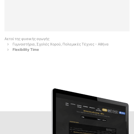
Αετοί της φυσικής αγωγής
Γυμναστήρια, Σχολές Χορού, Πολεμικές Τέχνες - Αθήνα
Flexibility Time