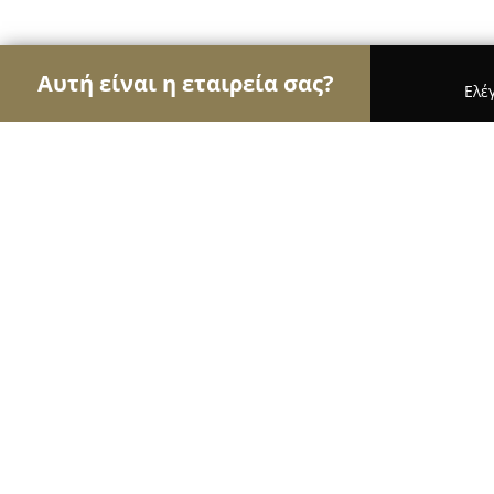
Αυτή είναι η εταιρεία σας?
Ελέ
Αετοί της φυσικής αγωγής
Γυμναστήρια, Σχολές
Fittlab
9.6
(35)
Λαρισα, Βόλου 39
Εμφάνιση αριθμού τηλεφώνου