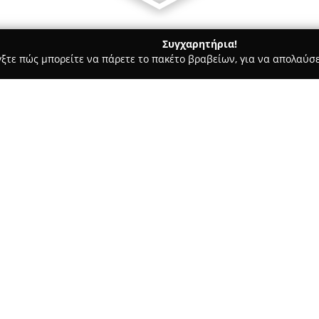
Συγχαρητήρια!
γξτε πώς μπορείτε να πάρετε το πακέτο βραβείων, για να απολαύσε
 Χορού, Πολεμικές Τέχνες - Λαρισα
Fittlab
Σχετικά με την εταιρεία:
Το
Fittlab
στη Λάρισα λειτουργ
αγωγής, ξεχωρίζοντας για την 
και την ευεξία. Βρίσκεται στη
εμπειρία προπόνησης μέσα α
εξειδίκευσης και προσεγμένου
ΤΕΦΑΑ με μεταπτυχιακό υπόβα
τους κατάρτιση και τη στοχε