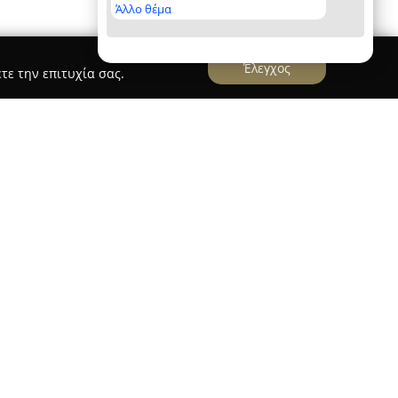
Άλλο θέμα
Έλεγχος
τε την επιτυχία σας.
εί ως μοντέρνος χώρος στον τομέα της φυσικής
ολιστική του φιλοσοφία σχετικά με την άσκηση
ν οδό Βόλου 39 και προσφέρει μια ιδιαίτερη
πό συνδυασμό πρωτοποριακών μεθόδων,
 περιβάλλοντος. Η ίδρυση έγινε από αποφοίτους
θρο, στοιχείο που μαρτυρά την επιστημονική
υμένη ανάπτυξη των προγραμμάτων προπόνησης.