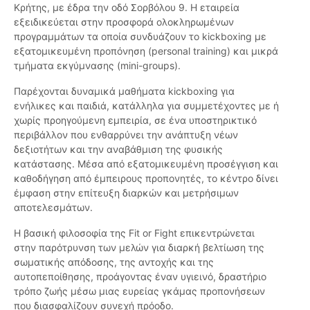
Κρήτης, με έδρα την οδό Σορβόλου 9. Η εταιρεία
εξειδικεύεται στην προσφορά ολοκληρωμένων
προγραμμάτων τα οποία συνδυάζουν το kickboxing με
εξατομικευμένη προπόνηση (personal training) και μικρά
τμήματα εκγύμνασης (mini-groups).
Παρέχονται δυναμικά μαθήματα kickboxing για
ενήλικες και παιδιά, κατάλληλα για συμμετέχοντες με ή
χωρίς προηγούμενη εμπειρία, σε ένα υποστηρικτικό
περιβάλλον που ενθαρρύνει την ανάπτυξη νέων
δεξιοτήτων και την αναβάθμιση της φυσικής
κατάστασης. Μέσα από εξατομικευμένη προσέγγιση και
καθοδήγηση από έμπειρους προπονητές, το κέντρο δίνει
έμφαση στην επίτευξη διαρκών και μετρήσιμων
αποτελεσμάτων.
Η βασική φιλοσοφία της Fit or Fight επικεντρώνεται
στην παρότρυνση των μελών για διαρκή βελτίωση της
σωματικής απόδοσης, της αντοχής και της
αυτοπεποίθησης, προάγοντας έναν υγιεινό, δραστήριο
τρόπο ζωής μέσω μιας ευρείας γκάμας προπονήσεων
που διασφαλίζουν συνεχή πρόοδο.