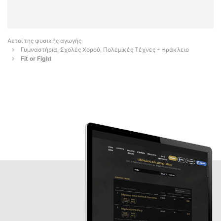
Αετοί της φυσικής αγωγής
Γυμναστήρια, Σχολές Χορού, Πολεμικές Τέχνες - Ηράκλειο
Fit or Fight