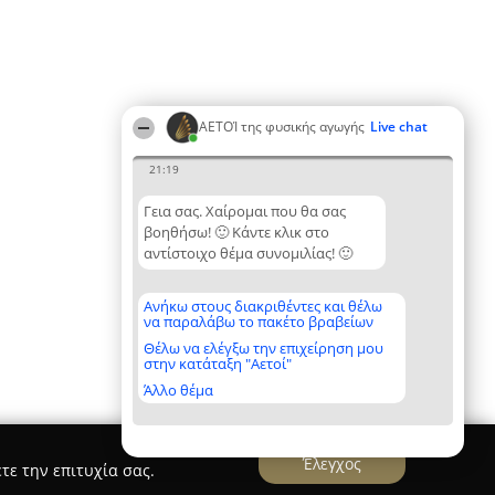
ΑΕΤΟΊ της φυσικής αγωγής
Live chat
21:19
Γεια σας. Χαίρομαι που θα σας
βοηθήσω! 🙂 Κάντε κλικ στο
αντίστοιχο θέμα συνομιλίας! 🙂
Ανήκω στους διακριθέντες και θέλω
να παραλάβω το πακέτο βραβείων
Θέλω να ελέγξω την επιχείρηση μου
στην κατάταξη "Αετοί"
Άλλο θέμα
Έλεγχος
τε την επιτυχία σας.