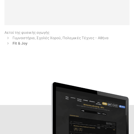
Αετοί της φυσικής αγωγής
Γυμναστήρια, Σχολές Χορού, Πολεμικές Τέχνες - Αθήνα
Fit & Joy