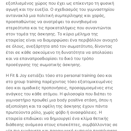
εξοπλισμένος χώρος που έχει ως επίκεντρο τη φυσική
αγωγή και την ευεξία. Ο σχεδιασμός του γυμναστηρίου
αντανακλά μια πολιτική συμπερίληψης και χαράς,
προσπαθώντας να ανατρέψει τα συνηθισμένα
στερεότυπα και τις προκαταλήψεις που συναντώνται
στον τομέα της άσκησης. Το κύριο μέλημα της
εταιρείας είναι να διαμορφώσει ένα περιβάλλον ανοιχτό
σε όλους, ανεξάρτητα από τον σωματότυπο, δίνοντας
έτσι σε κάθε ασκούμενο τη δυνατότητα να απολαύσει
και να επαναπροσδιορίσει το δικό του τρόπο
προσέγγισης της σωματικής άσκησης.
Η Fit & Joy εστιάζει τόσο στο personal training όσο και
στο group training παρέχοντας τόσο εξατομικευμένες
όσο και ομαδικές προπονήσεις, προσαρμοσμένες στις
ανάγκες του κάθε ατόμου. Η φιλοσοφία που διέπει το
γυμναστήριο προωθεί μια body positive στάση, όπου η
αξιοποίηση και τα οφέλη της άσκησης έχουν πάντα
πρωτεύοντα ρόλο, χωρίς φόβο ή ανασφάλειες. Η
εταιρεία επιδιώκει να δημιουργεί ένα κλίμα θετικής
διάθεσης ανάμεσα στους επισκέπτες, συμβάλλοντας σε
μία πιο ευχάριστη και παραγωγική εμπειρία προπόνησης