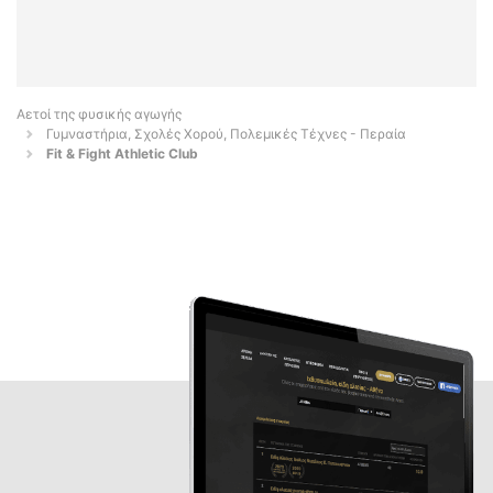
Αετοί της φυσικής αγωγής
Γυμναστήρια, Σχολές Χορού, Πολεμικές Τέχνες - Περαία
Fit & Fight Athletic Club