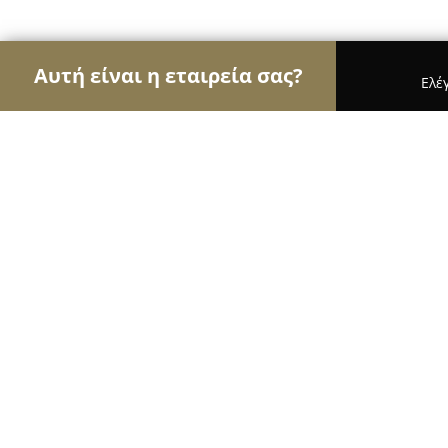
Αυτή είναι η εταιρεία σας?
Ελέ
Αετοί της φυσικής αγωγής
Γυμναστήρια, Σχολές
Filathlitikos Tennis & Beach Tenni
9
(45)
Λαμία, Αγ Παρασκευη
Εμφάνιση αριθμού τηλεφώνου