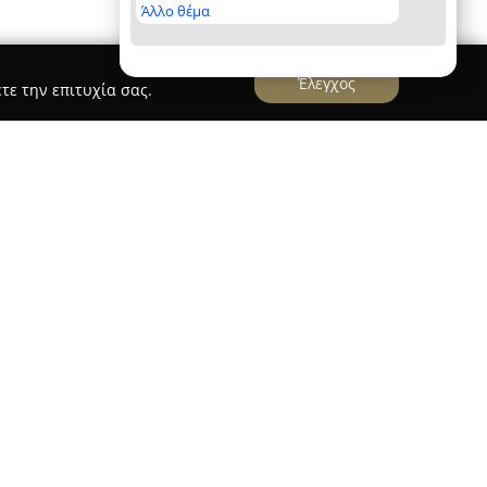
Άλλο θέμα
Έλεγχος
τε την επιτυχία σας.
h Tennis Academy
Φιλαθλητικός
, με έδρα τη Λαμία, λειτουργεί ως
ώθηση της φυσικής αγωγής στην πόλη και την
 έχει επικεντρωθεί στην εκμάθηση και ανάπτυξη
ach tennis, προσφέροντας ένα πλήρως
ομα κάθε ηλικίας και επιπέδου δεξιοτήτων.
h Tennis Academy
διακρίνεται μέσα από τη
ε ποικίλες τοπικές και εθνικές αθλητικές