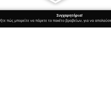
Συγχαρητήρια!
γξτε πώς μπορείτε να πάρετε το πακέτο βραβείων, για να απολαύσε
 Χορού, Πολεμικές Τέχνες - Λαμία
Filathlitikos Tennis & Beac
s Academy
Σχετικά με την εταιρεία:
Η
Ακαδημία Αντισφαίρισης 
δυναμικός κόμβος για την προ
ευρύτερη περιοχή. Η ακαδημία
της αντισφαίρισης και του be
εξοπλισμένο περιβάλλον για άτ
Η
Filathlitikos Tennis & Beac
διοργάνωση και τη συμμετοχή σ