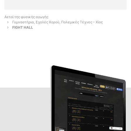
Αετοί της φυσικής αγωγής
Γυμναστήρια, Σχολές Χορού, Πολεμικές Τέχνες - Χίος
FIGHT HALL