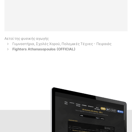
Αετοί της φυσικής αγωγής
Γυμναστήρια, Σχολές Χορού, Πολεμικές Τέχνες - Πειραιάς
Fighters Athanasopoulos (OFFICIAL)