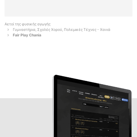
Αετοί της φυσικής αγωγής
Γυμναστήρια, Σχολές Χορού, Πολεμικές Τέχνες - Χανιά
Fair Play Chania