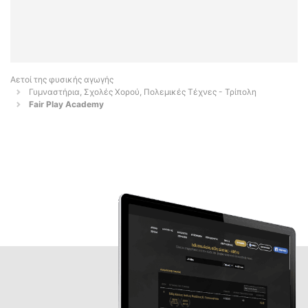
Αετοί της φυσικής αγωγής
Γυμναστήρια, Σχολές Χορού, Πολεμικές Τέχνες - Τρίπολη
Fair Play Academy