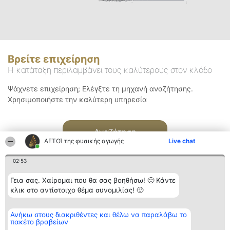
Βρείτε επιχείρηση
Η κατάταξη περιλαμβάνει τους καλύτερους στον κλάδο
Ψάχνετε επιχείρηση; Ελέγξτε τη μηχανή αναζήτησης.
Χρησιμοποιήστε την καλύτερη υπηρεσία
Αναζήτηση
ΑΕΤΟΊ της φυσικής αγωγής
Live chat
02:53
Γεια σας. Χαίρομαι που θα σας βοηθήσω! 🙂 Κάντε
κλικ στο αντίστοιχο θέμα συνομιλίας! 🙂
Διοργανωτής της
Κατάταξη
Επικοινωνία
Ανήκω στους διακριθέντες και θέλω να παραλάβω το
κατάταξης
Διακριθέντες
Επικοινωνία
πακέτο βραβείων
BEAUTIFUL COMPANY
Λίστα όλων
Μονοπρόσωπη ΙΚΕ